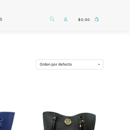
S
$
0.00